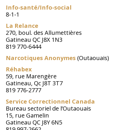
Info-santé/Info-social
8-1-1
La Relance
270, boul. des Allumettières
Gatineau QC J8X 1N3
819 770-6444
Narcotiques Anonymes
(Outaouais)
Réhabex
59, rue Marengère
Gatineau, Qc J8T 3T7
819 776-2777
Service Correctionnel Canada
Bureau sectoriel de l’Outaouais
15, rue Gamelin
Gatineau QC J8Y 6N5
819 997-2662